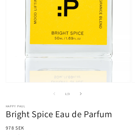
Öppna
Ö
mediet
m
1
2
av
1
/
3
i
i
modalfönster
m
HAPPY PAUL
Bright Spice Eau de Parfum
Ordinarie
978 SEK