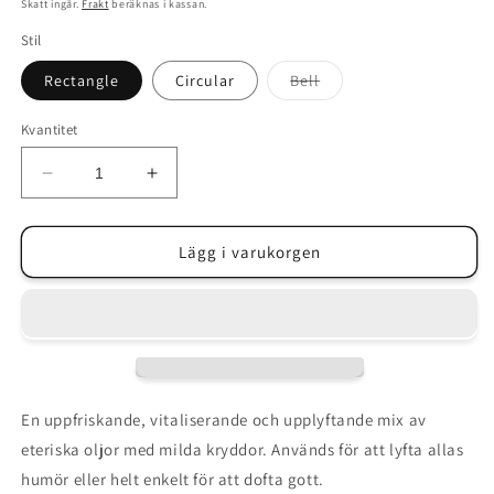
pris
Skatt ingår.
Frakt
beräknas i kassan.
Stil
Varianten
Rectangle
Circular
Bell
är
slutsåld
eller
Kvantitet
inte
tillgänglig
Minska
Öka
kvantitet
kvantitet
för
för
Bright
Bright
Lägg i varukorgen
Spice
Spice
Eau
Eau
de
de
Parfum
Parfum
En uppfriskande, vitaliserande och upplyftande mix av
eteriska oljor med milda kryddor. Används för att lyfta allas
humör eller helt enkelt för att dofta gott.